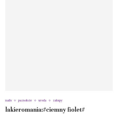
nails
paznokcie
uroda
zakupy
lakieromania:#ciemny fiolet#