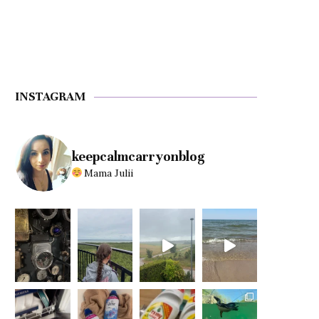
INSTAGRAM
keepcalmcarryonblog
Mama Julii