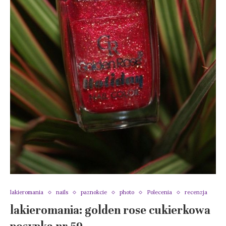
lakieromania
nails
paznokcie
photo
Polecenia
recenzja
lakieromania: golden rose cukierkowa