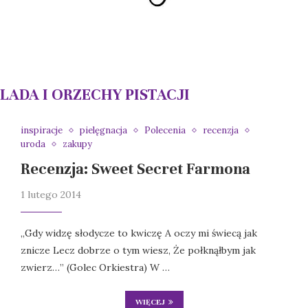
ADA I ORZECHY PISTACJI
inspiracje
pielęgnacja
Polecenia
recenzja
uroda
zakupy
Recenzja: Sweet Secret Farmona
1 lutego 2014
„Gdy widzę słodycze to kwiczę A oczy mi świecą jak
znicze Lecz dobrze o tym wiesz, Że połknąłbym jak
zwierz…” (Golec Orkiestra) W …
WIĘCEJ