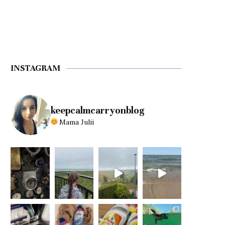
INSTAGRAM
keepcalmcarryonblog
Mama Julii