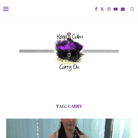
TAG:
CARRY