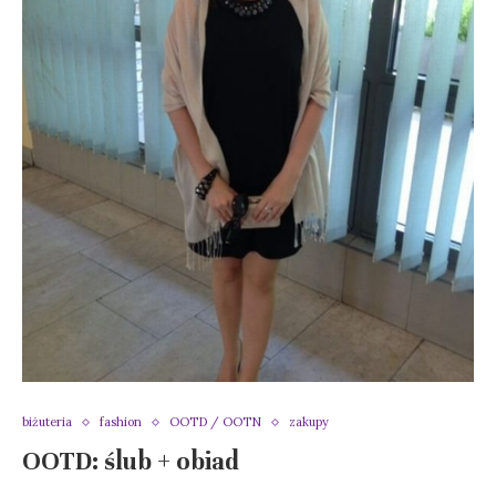
biżuteria
fashion
OOTD / OOTN
zakupy
OOTD: ślub + obiad