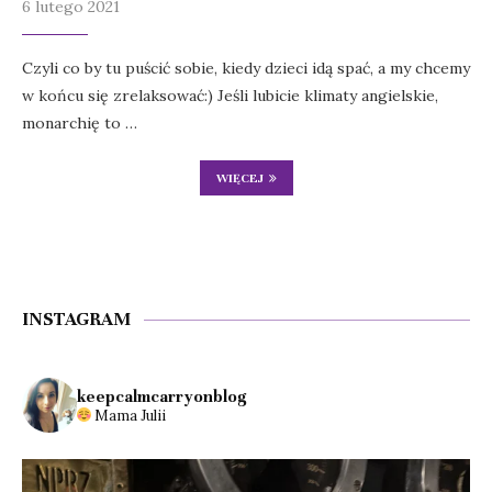
6 lutego 2021
Czyli co by tu puścić sobie, kiedy dzieci idą spać, a my chcemy
w końcu się zrelaksować:) Jeśli lubicie klimaty angielskie,
monarchię to …
WIĘCEJ
INSTAGRAM
keepcalmcarryonblog
Mama Julii