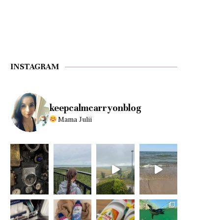
INSTAGRAM
keepcalmcarryonblog
Mama Julii