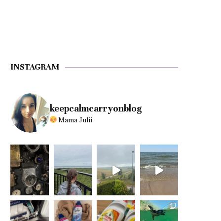
INSTAGRAM
keepcalmcarryonblog
Mama Julii