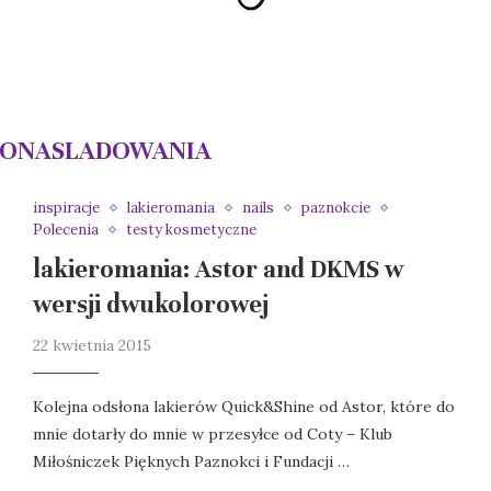
ONASLADOWANIA
inspiracje
lakieromania
nails
paznokcie
Polecenia
testy kosmetyczne
lakieromania: Astor and DKMS w
wersji dwukolorowej
22 kwietnia 2015
Kolejna odsłona lakierów Quick&Shine od Astor, które do
mnie dotarły do mnie w przesyłce od Coty – Klub
Miłośniczek Pięknych Paznokci i Fundacji …