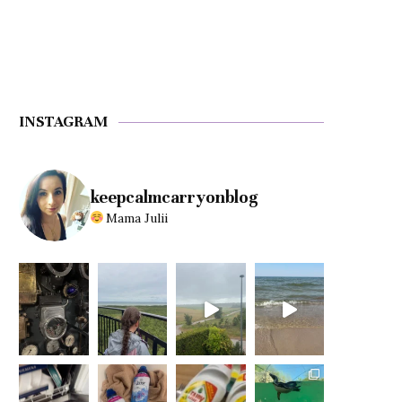
INSTAGRAM
keepcalmcarryonblog
Mama Julii