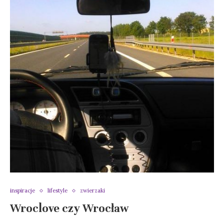
inspiracje
lifestyle
zwierzaki
Wroclove czy Wrocław