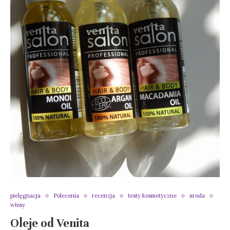
pielęgnacja
Polecenia
recenzja
testy kosmetyczne
uroda
włosy
Oleje od Venita