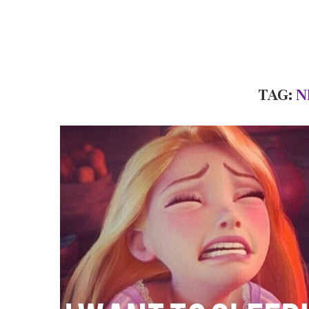
TAG:
N