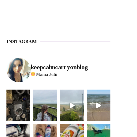
INSTAGRAM
keepcalmcarryonblog
Mama Julii