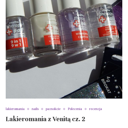
lakieromania
nails
paznokcie
Polecenia
recenzja
Lakieromania z Venitą cz. 2