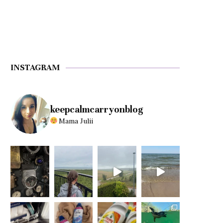
INSTAGRAM
keepcalmcarryonblog
Mama Julii