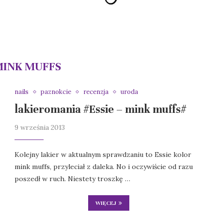
INK MUFFS
nails
paznokcie
recenzja
uroda
lakieromania #Essie – mink muffs#
9 września 2013
Kolejny lakier w aktualnym sprawdzaniu to Essie kolor
mink muffs, przyleciał z daleka. No i oczywiście od razu
poszedł w ruch. Niestety troszkę …
WIĘCEJ