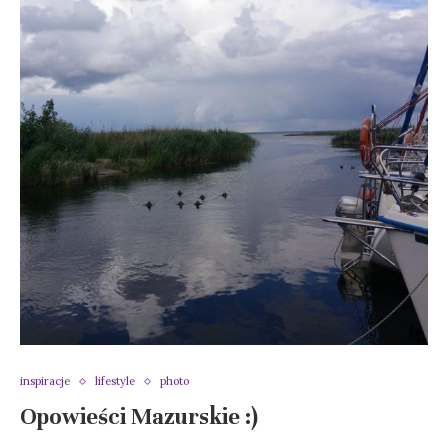
inspiracje
lifestyle
photo
Opowieści Mazurskie :)