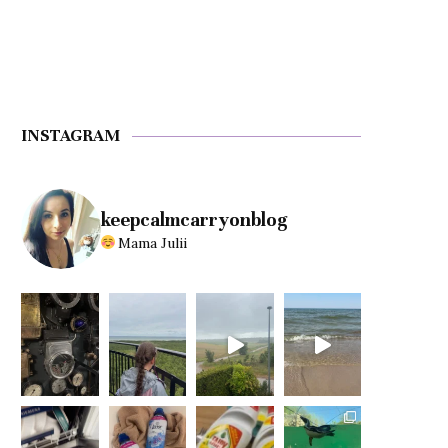
INSTAGRAM
keepcalmcarryonblog
Mama Julii