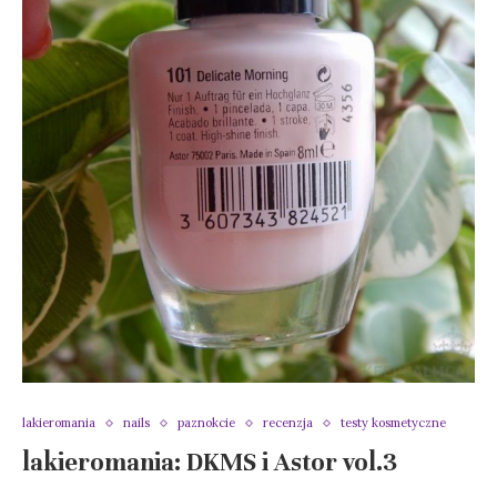
lakieromania
nails
paznokcie
recenzja
testy kosmetyczne
lakieromania: DKMS i Astor vol.3