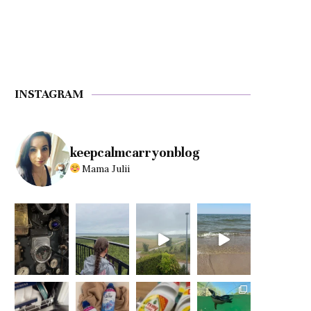
INSTAGRAM
keepcalmcarryonblog
Mama Julii