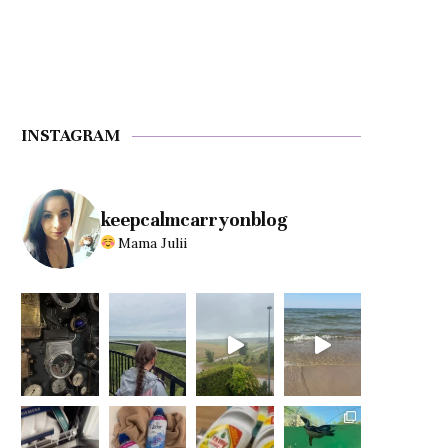
INSTAGRAM
keepcalmcarryonblog
Mama Julii