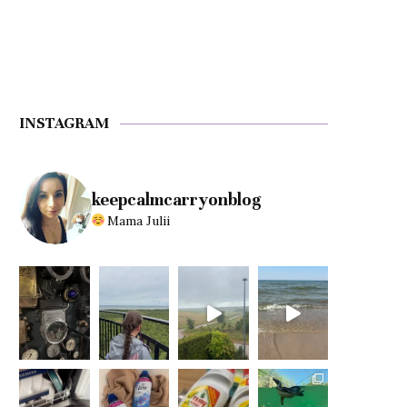
INSTAGRAM
keepcalmcarryonblog
Mama Julii