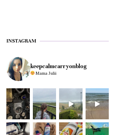
INSTAGRAM
keepcalmcarryonblog
Mama Julii